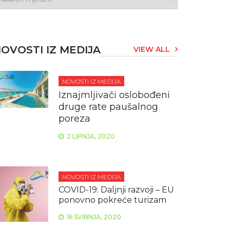
OVOSTI IZ MEDIJA
VIEW ALL
NOVOSTI IZ MEDIJA
Iznajmljivači oslobođeni
druge rate paušalnog
poreza
2 LIPNJA, 2020
NOVOSTI IZ MEDIJA
COVID-19: Daljnji razvoji – EU
ponovno pokreće turizam
16 SVIBNJA, 2020