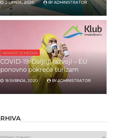
2 LIPNJA, 2020
BY
ADMINISTRATOR
NOVOSTI IZ MEDIJA
COVID-19: Daljnji razvoji – EU
ponovno pokreće turizam
16 SVIBNJA, 2020
BY
ADMINISTRATOR
RHIVA