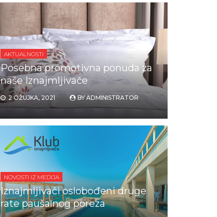
AKTUALNOSTI
Posebna promotivna ponuda za
naše Iznajmljivače
2 OŽUJKA, 2021
BY
ADMINISTRATOR
NOVOSTI IZ MEDIJA
Iznajmljivači oslobođeni druge
rate paušalnog poreza