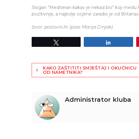
Slogan "Mediteran kakav je nekad bio" koji među h
pozitivnije, a najbolje ocjene zaradio je od Britanac
Izvor: poslovni.hr (pise: Marija Crnjak)
Tweet
Share
KAKO ZAŠTITITI SMJEŠTAJ I OKUĆNICU
OD NAMETNIKA?
Administrator kluba