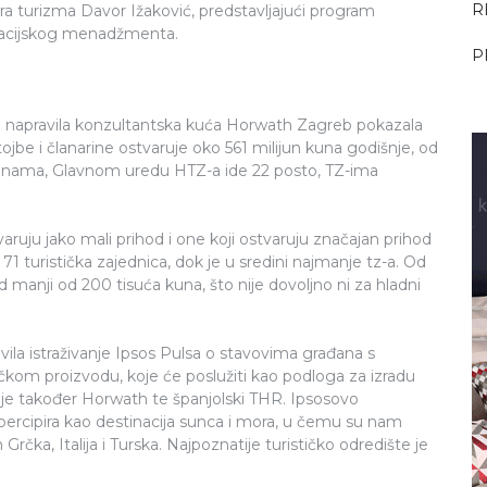
R
a turizma Davor Ižaković, predstavljajući program
tinacijskog menadžmenta.
P
 je napravila konzultantska kuća Horwath Zagreb pokazala
tojbe i članarine ostvaruje oko 561 milijun kuna godišnje, od
pćinama, Glavnom uredu HTZ-a ide 22 posto, TZ-ima
aruju jako mali prihod i one koji ostvaruju značajan prihod
 71 turistička zajednica, dok je u sredini najmanje tz-a. Od
d manji od 200 tisuća kuna, što nije dovoljno ni za hladni
ila istraživanje Ipsos Pulsa o stavovima građana s
stičkom proizvodu, koje će poslužiti kao podloga za izradu
uje također Horwath te španjolski THR. Ipsosovo
percipira kao destinacija sunca i mora, u čemu su nam
Grčka, Italija i Turska. Najpoznatije turističko odredište je