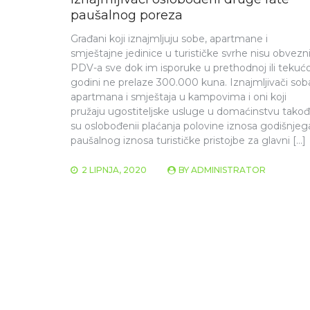
paušalnog poreza
Građani koji iznajmljuju sobe, apartmane i
smještajne jedinice u turističke svrhe nisu obvezni
PDV-a sve dok im isporuke u prethodnoj ili tekućo
godini ne prelaze 300.000 kuna. Iznajmljivači sob
apartmana i smještaja u kampovima i oni koji
pružaju ugostiteljske usluge u domaćinstvu takođ
su oslobođenii plaćanja polovine iznosa godišnjeg
paušalnog iznosa turističke pristojbe za glavni […]
2 LIPNJA, 2020
BY
ADMINISTRATOR