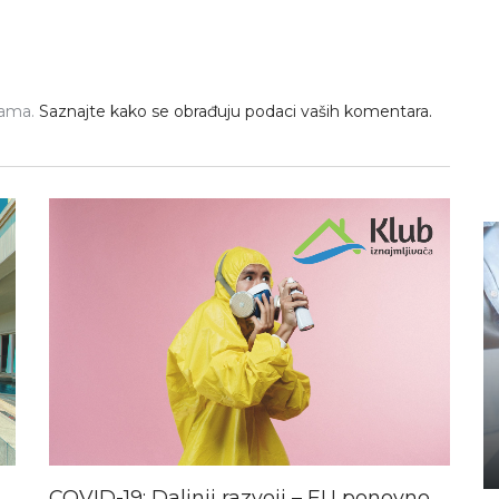
pama.
Saznajte kako se obrađuju podaci vaših komentara.
COVID-19: Daljnji razvoji – EU ponovno