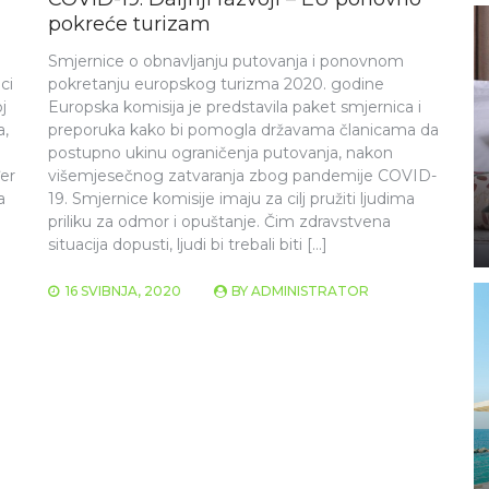
pokreće turizam
Smjernice o obnavljanju putovanja i ponovnom
ci
pokretanju europskog turizma 2020. godine
j
Europska komisija je predstavila paket smjernica i
a,
preporuka kako bi pomogla državama članicama da
postupno ukinu ograničenja putovanja, nakon
er
višemjesečnog zatvaranja zbog pandemije COVID-
a
19. Smjernice komisije imaju za cilj pružiti ljudima
priliku za odmor i opuštanje. Čim zdravstvena
situacija dopusti, ljudi bi trebali biti […]
16 SVIBNJA, 2020
BY
ADMINISTRATOR