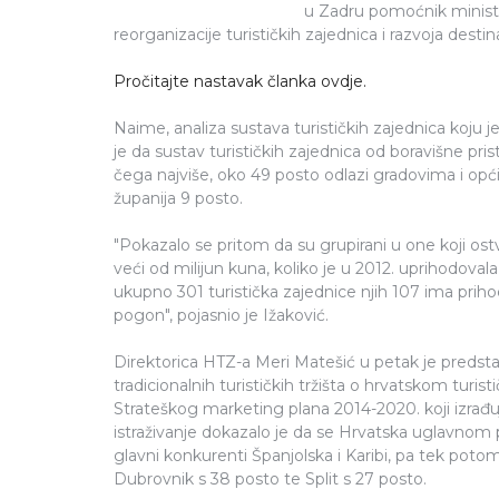
u Zadru pomoćnik ministr
reorganizacije turističkih zajednica i razvoja des
Pročitajte nastavak članka ovdje.
Naime, analiza sustava turističkih zajednica koju
je da sustav turističkih zajednica od boravišne pris
čega najviše, oko 49 posto odlazi gradovima i o
županija 9 posto.
"Pokazalo se pritom da su grupirani u one koji ostv
veći od milijun kuna, koliko je u 2012. uprihodovala
ukupno 301 turistička zajednice njih 107 ima priho
pogon", pojasnio je Ižaković.
Direktorica HTZ-a Meri Matešić u petak je predstav
tradicionalnih turističkih tržišta o hrvatskom turi
Strateškog marketing plana 2014-2020. koji izrađ
istraživanje dokazalo je da se Hrvatska uglavnom 
glavni konkurenti Španjolska i Karibi, pa tek potom 
Dubrovnik s 38 posto te Split s 27 posto.