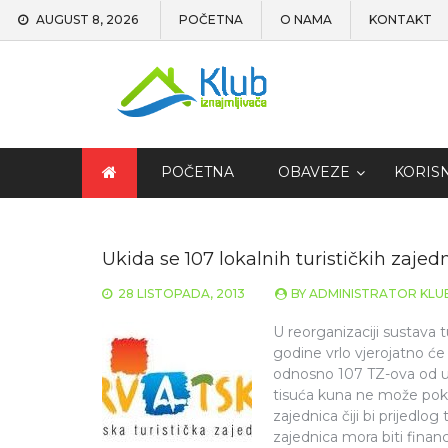
AUGUST 8, 2026
POČETNA
O NAMA
KONTAKT
POČETNA
OBAVEZE
KORIS
Ukida se 107 lokalnih turističkih zajedn
28 LISTOPADA, 2013
BY
ADMINISTRATOR KLU
U reorganizaciji sustava t
godine vrlo vjerojatno će 
odnosno 107 TZ-ova od u
tisuća kuna ne može pokr
zajednica čiji bi prijedlog
zajednica mora biti finan