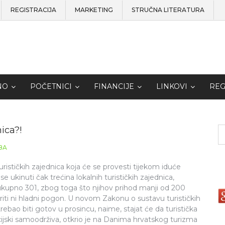
REGISTRACIJA
MARKETING
STRUČNA LITERATURA
NO
POČETNICI
FINANCIJE
LINKOVI
REG
ica?!
BA
urističkih zajednica koja će se provesti tijekom iduće
se ukinuti čak trećina lokalnih turističkih zajednica,
kupno 301, zbog toga što njihov prihod manji od 200
iti ni hladni pogon. U novom Zakonu o sustavu turističkih
 trebao biti gotov u prosincu, naime, stajat će da turistička
cijski samoodrživa, otkrio je na Danima hrvatskog turizma