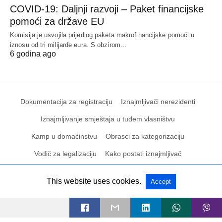
COVID-19: Daljnji razvoji – Paket financijske
pomoći za države EU
Komisija je usvojila prijedlog paketa makrofinancijske pomoći u
iznosu od tri milijarde eura. S obzirom…
6 godina ago
Dokumentacija za registraciju
Iznajmljivači nerezidenti
Iznajmljivanje smještaja u tuđem vlasništvu
Kamp u domaćinstvu
Obrasci za kategorizaciju
Vodič za legalizaciju
Kako postati iznajmljivač
This website uses cookies.
Accept
All Rights Reserved
View Non-AMP Version