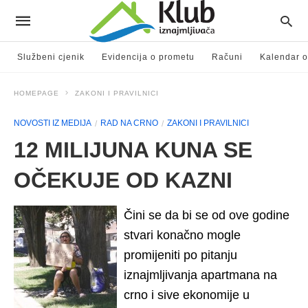
Službeni cjenik
Evidencija o prometu
Računi
Kalendar o
HOMEPAGE
ZAKONI I PRAVILNICI
NOVOSTI IZ MEDIJA
RAD NA CRNO
ZAKONI I PRAVILNICI
12 MILIJUNA KUNA SE
OČEKUJE OD KAZNI
Čini se da bi se od ove godine
stvari konačno mogle
promijeniti po pitanju
iznajmljivanja apartmana na
crno i sive ekonomije u