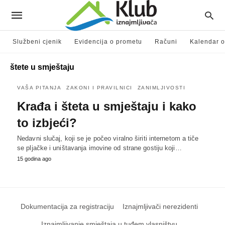
Službeni cjenik
Evidencija o prometu
Računi
Kalendar o
štete u smještaju
VAŠA PITANJA
ZAKONI I PRAVILNICI
ZANIMLJIVOSTI
Krađa i šteta u smještaju i kako
to izbjeći?
Nedavni slučaj, koji se je počeo viralno širiti internetom a tiče
se pljačke i uništavanja imovine od strane gostiju koji…
15 godina ago
Dokumentacija za registraciju
Iznajmljivači nerezidenti
Iznajmljivanje smještaja u tuđem vlasništvu