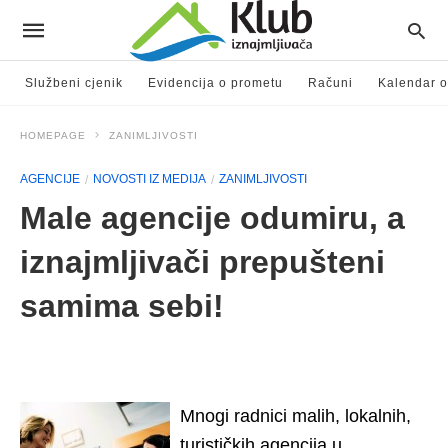
Službeni cjenik
Evidencija o prometu
Računi
Kalendar o
HOMEPAGE
ZANIMLJIVOSTI
AGENCIJE
NOVOSTI IZ MEDIJA
ZANIMLJIVOSTI
Male agencije odumiru, a
iznajmljivači prepušteni
samima sebi!
Mnogi radnici malih, lokalnih,
turističkih agencija u