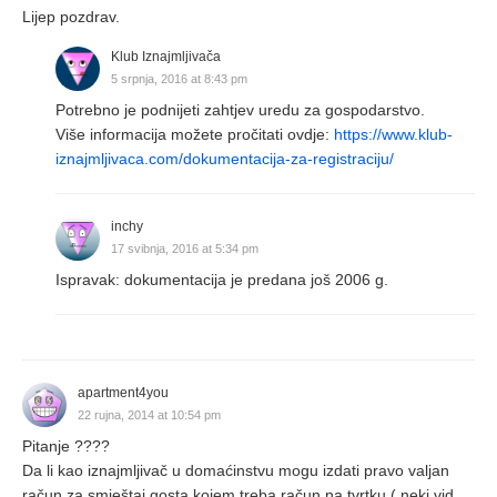
Lijep pozdrav.
Klub Iznajmljivača
5 srpnja, 2016 at 8:43 pm
Potrebno je podnijeti zahtjev uredu za gospodarstvo.
Više informacija možete pročitati ovdje:
https://www.klub-
iznajmljivaca.com/dokumentacija-za-registraciju/
inchy
17 svibnja, 2016 at 5:34 pm
Ispravak: dokumentacija je predana još 2006 g.
apartment4you
22 rujna, 2014 at 10:54 pm
Pitanje ????
Da li kao iznajmljivač u domaćinstvu mogu izdati pravo valjan
račun za smještaj gosta kojem treba račun na tvrtku ( neki vid