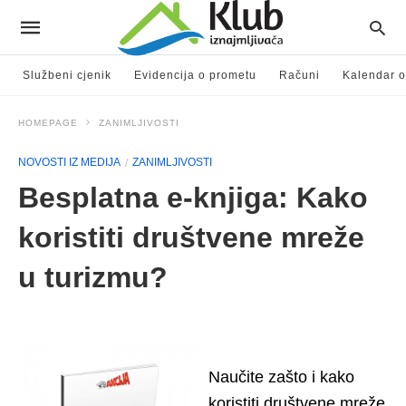
Službeni cjenik
Evidencija o prometu
Računi
Kalendar o
HOMEPAGE
ZANIMLJIVOSTI
NOVOSTI IZ MEDIJA
ZANIMLJIVOSTI
Besplatna e-knjiga: Kako
koristiti društvene mreže
u turizmu?
Naučite zašto i kako
koristiti društvene mreže