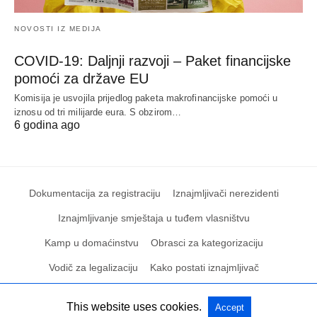
NOVOSTI IZ MEDIJA
COVID-19: Daljnji razvoji – Paket financijske
pomoći za države EU
Komisija je usvojila prijedlog paketa makrofinancijske pomoći u
iznosu od tri milijarde eura. S obzirom…
6 godina ago
Dokumentacija za registraciju
Iznajmljivači nerezidenti
Iznajmljivanje smještaja u tuđem vlasništvu
Kamp u domaćinstvu
Obrasci za kategorizaciju
Vodič za legalizaciju
Kako postati iznajmljivač
This website uses cookies.
Accept
All Rights Reserved
View Non-AMP Version