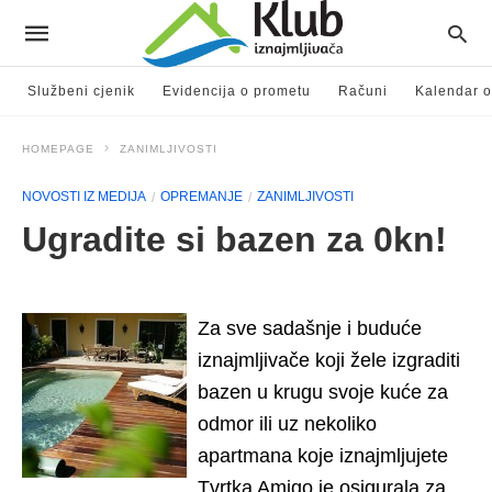
Službeni cjenik
Evidencija o prometu
Računi
Kalendar o
HOMEPAGE
ZANIMLJIVOSTI
NOVOSTI IZ MEDIJA
OPREMANJE
ZANIMLJIVOSTI
Ugradite si bazen za 0kn!
Za sve sadašnje i buduće
iznajmljivače koji žele izgraditi
bazen u krugu svoje kuće za
odmor ili uz nekoliko
apartmana koje iznajmljujete
Tvrtka Amigo je osigurala za