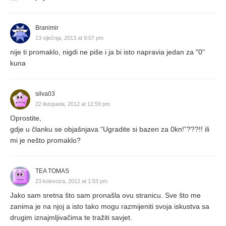
Branimir
13 siječnja, 2013 at 9:07 pm
nije ti promaklo, nigdi ne piše i ja bi isto napravia jedan za "0"
kuna
silva03
22 listopada, 2012 at 12:59 pm
Oprostite,
gdje u članku se objašnjava “Ugradite si bazen za 0kn!”???!! ili
mi je nešto promaklo?
TEA TOMAS
23 kolovoza, 2012 at 1:53 pm
Jako sam sretna što sam pronašla ovu stranicu. Sve što me
zanima je na njoj a isto tako mogu razmijeniti svoja iskustva sa
drugim iznajmljivačima te tražiti savjet.