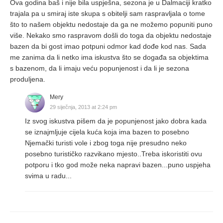
Ova godina baš i nije bila uspješna, sezona je u Dalmaciji kratko
trajala pa u smiraj iste skupa s obitelji sam raspravljala o tome
što to našem objektu nedostaje da ga ne možemo popuniti puno
više. Nekako smo raspravom došli do toga da objektu nedostaje
bazen da bi gost imao potpuni odmor kad dođe kod nas. Sada
me zanima da li netko ima iskustva što se događa sa objektima
s bazenom, da li imaju veću popunjenost i da li je sezona
produljena.
Mery
29 siječnja, 2013 at 2:24 pm
Iz svog iskustva pišem da je popunjenost jako dobra kada
se iznajmljuje cijela kuća koja ima bazen to posebno
Njemački turisti vole i zbog toga nije presudno neko
posebno turističko razvikano mjesto..Treba iskoristiti ovu
potporu i tko god može neka napravi bazen...puno uspjeha
svima u radu...