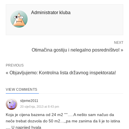
Administrator kluba
NEXT
Otimačina gostiju i nelegalno posredništvo! »
PREVIOUS
« Objavljujemo: Kontrolna lista državnog inspektorata!
VIEW COMMENTS
sljeme2011
20 siječnja, 2013 at 8:43 pm
Koja je cijena bazena od 24 m2 ''''.....A nešto sam načuo da
neče trebat dozvola do 50 m2...,,pa me zanima da li je to istina
,,,, U naprijed hvala