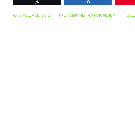
Tweet
Share
18 VELJAČE, 2012
BY
ADMINISTRATOR KLUBA
L