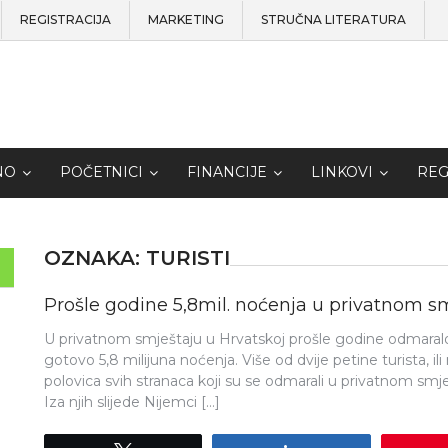
REGISTRACIJA
MARKETING
STRUČNA LITERATURA
NO
POČETNICI
FINANCIJE
LINKOVI
REG
OZNAKA:
TURISTI
Prošle godine 5,8mil. noćenja u privatnom sm
U privatnom smještaju u Hrvatskoj prošle godine odmaralo s
gotovo 5,8 milijuna noćenja. Više od dvije petine turista, i
polovica svih stranaca koji su se odmarali u privatnom smješ
Iza njih slijede Nijemci […]