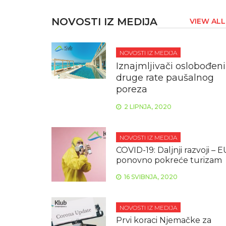
NOVOSTI IZ MEDIJA
VIEW ALL
NOVOSTI IZ MEDIJA
Iznajmljivači oslobođeni
druge rate paušalnog
poreza
2 LIPNJA, 2020
NOVOSTI IZ MEDIJA
COVID-19: Daljnji razvoji – E
ponovno pokreće turizam
16 SVIBNJA, 2020
NOVOSTI IZ MEDIJA
Prvi koraci Njemačke za