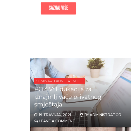
SEMINARI I KONFERENCIJE
POZIV: Edukacija za
iznajmljivače privatnog
smještaja
19 TRAVNJA, 2021
BY
ADMINISTRATOR
LEAVE A COMMENT