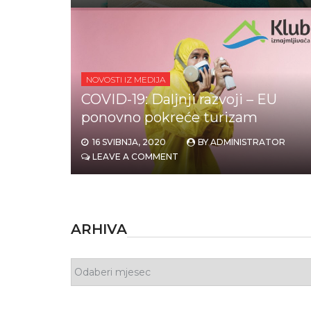
NOVOSTI IZ MEDIJA
COVID-19: Daljnji razvoji – EU
ponovno pokreće turizam
16 SVIBNJA, 2020
BY
ADMINISTRATOR
LEAVE A COMMENT
ARHIVA