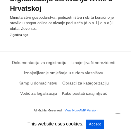
Hrvatskoj
Ministarstvo gospodarstva, poduzetništva i obrta konačno je
stavilo u pogon online osnivanje poduzeća (d.o.o. i j.d.o.o.) i
obrta. Zove se…
7 godina ago
Dokumentacija za registraciju
Iznajmljivači nerezidenti
Iznajmljivanje smještaja u tuđem vlasništvu
Kamp u domaćinstvu
Obrasci za kategorizaciju
Vodič za legalizaciju
Kako postati iznajmljivač
All Rights Reserved
View Non-AMP Version
This website uses cookies.
Accept