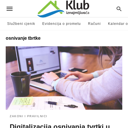
Službeni cjenik
Evidencija o prometu
Računi
Kalendar o
osnivanje tbrtke
ZAKONI I PRAVILNICI
Digitalizacija osnivanja tvrtki u