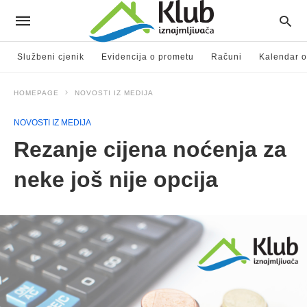
Službeni cjenik
Evidencija o prometu
Računi
Kalendar o
HOMEPAGE
NOVOSTI IZ MEDIJA
NOVOSTI IZ MEDIJA
Rezanje cijena noćenja za
neke još nije opcija