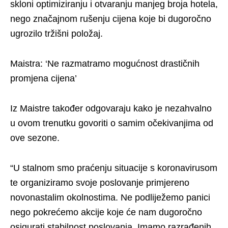
skloni optimiziranju i otvaranju manjeg broja hotela,
nego značajnom rušenju cijena koje bi dugoročno
ugrozilo tržišni položaj.
Maistra: ‘Ne razmatramo mogućnost drastičnih
promjena cijena’
Iz Maistre također odgovaraju kako je nezahvalno
u ovom trenutku govoriti o samim očekivanjima od
ove sezone.
“U stalnom smo praćenju situacije s koronavirusom
te organiziramo svoje poslovanje primjereno
novonastalim okolnostima. Ne podliježemo panici
nego pokrećemo akcije koje će nam dugoročno
osigurati stabilnost poslovanja. Imamo razrađenih