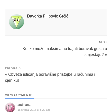
Davorka Filipovic Grčić
NEXT
Koliko može maksimalno trajati boravak gosta u
smještaju? »
PREVIOUS
« Obveza isticanja boravišne pristojbe u računima i
cjeniku!
VIEW COMMENTS
andrijana
16 srpnja, 2015 at 8:29 am