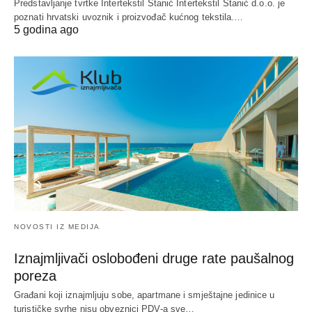
Predstavljanje tvrtke Intertekstil Stanić Intertekstil Stanić d.o.o. je
poznati hrvatski uvoznik i proizvođač kućnog tekstila.…
5 godina ago
NOVOSTI IZ MEDIJA
Iznajmljivači oslobođeni druge rate paušalnog
poreza
Građani koji iznajmljuju sobe, apartmane i smještajne jedinice u
turističke svrhe nisu obveznici PDV-a sve…