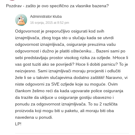
Pozdrav - zašto je ovo specifično za vlasnike bazena?
Administrator kluba
16 srpnja, 2015 at 8:52 pm
Odgovornost je preporučljivo osigurati kod svih
iznajmljivača, zbog toga sto u slučaju kada se utvrdi
odgovornost iznajmljivača, osiguranje preuzima vašu
odgovornost i dužno je platiti oštećeniku... Bazeni sami po
sebi predstavljaju prostor visokog rizika za ozljede. hHoce li
vas gost tuziti ako se povrijedi? Hoce li dobiti parnicu? To je
neizvjesno. Sami iznajmljivači moraju procjeniti i odlučiti
žele li se u takvim slučajevima dodatno zaštititi! Naravno, vi
niste odgovorni za SVE ozljede koje su moguće. Ovim
člankom želimo reći da kada ugovarate police osiguranja
da trazite da ukljuce u osiguranje gostiju obavezno i
ponudu za odgovornost iznajmljivača. To su 2 različita
proizvoda koji mogu biti u paketu, ali moraju biti oba
navedena u ponudi.
LP!