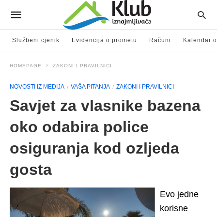
Službeni cjenik
Evidencija o prometu
Računi
Kalendar o
HOMEPAGE
ZAKONI I PRAVILNICI
NOVOSTI IZ MEDIJA
VAŠA PITANJA
ZAKONI I PRAVILNICI
Savjet za vlasnike bazena
oko odabira police
osiguranja kod ozljeda
gosta
Evo jedne
korisne