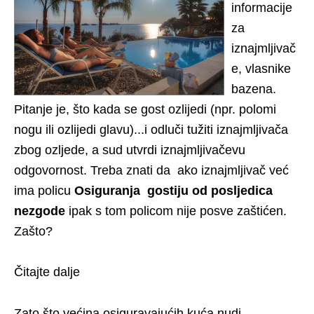
informacije
za
iznajmljivač
e, vlasnike
bazena.
Pitanje je, što kada se gost ozlijedi (npr. polomi
nogu ili ozlijedi glavu)...i odluči tužiti iznajmljivača
zbog ozljede, a sud utvrdi iznajmljivačevu
odgovornost. Treba znati da ako iznajmljivač već
ima policu
Osiguranja gostiju od posljedica
nezgode
ipak s tom policom nije posve zaštićen.
Zašto? ​
Čitajte dalje
Zato što većina osiguravajućih kuća nudi