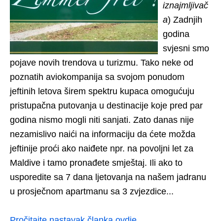
iznajmljivač
a
) Zadnjih
godina
svjesni smo
pojave novih trendova u turizmu. Tako neke od
poznatih aviokompanija sa svojom ponudom
jeftinih letova širem spektru kupaca omogućuju
pristupačna putovanja u destinacije koje pred par
godina nismo mogli niti sanjati. Zato danas nije
nezamislivo naići na informaciju da ćete možda
jeftinije proći ako naiđete npr. na povoljni let za
Maldive i tamo pronađete smještaj. Ili ako to
usporedite sa 7 dana ljetovanja na našem jadranu
u prosječnom apartmanu sa 3 zvjezdice...
Pročitajte nastavak članka ovdje.