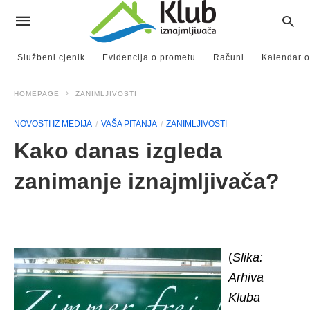
Službeni cjenik
Evidencija o prometu
Računi
Kalendar o
HOMEPAGE
ZANIMLJIVOSTI
NOVOSTI IZ MEDIJA
VAŠA PITANJA
ZANIMLJIVOSTI
Kako danas izgleda
zanimanje iznajmljivača?
(
Slika:
Arhiva
Kluba