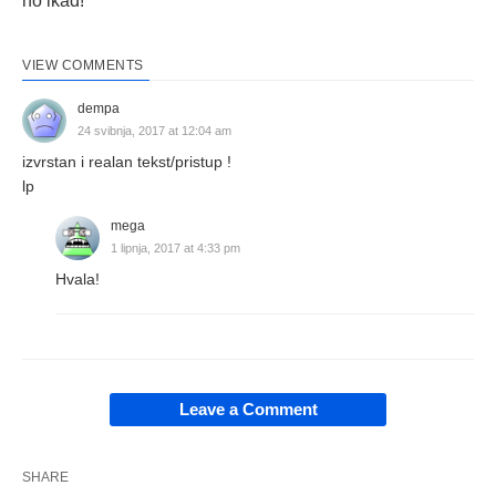
no ikad!
VIEW COMMENTS
dempa
24 svibnja, 2017 at 12:04 am
izvrstan i realan tekst/pristup !
lp
mega
1 lipnja, 2017 at 4:33 pm
Hvala!
Leave a Comment
SHARE