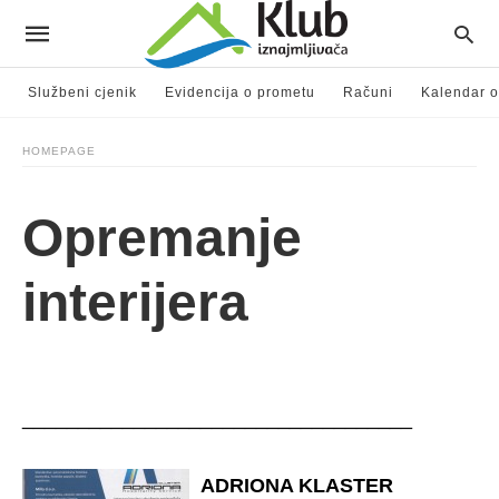
Službeni cjenik
Evidencija o prometu
Računi
Kalendar o
HOMEPAGE
Opremanje
interijera
___________________________________
ADRIONA KLASTER