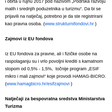
i obrta u rujnu 2017 pod nazivom „Podrška razvoju
malih i srednjih poduzetnika u turizmu“. Da bi se
prijavili na natječaj, potrebno je da ste registrirani
kao pravna osoba. (
www.strukturnifondovi.hr
)
Zajmovi iz EU fondova
Iz EU fondova za pravne, ali i fizičke osobe na
raspolaganju su i vrlo povoljni krediti s kamatnom
stopom od 0,5% - 1,5%, točnije program „ESIF
mikro i mali zajmovi“ koje provodi HAMAG-BICRO.
(
www.hamagbicro.hr/esifzajmovi
)
Natječaji za bespovratna sredstva Ministarstva
Turizma