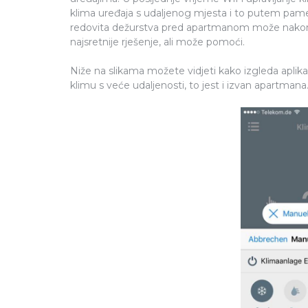
klima uređaja s udaljenog mjesta i to putem pametn
redovita dežurstva pred apartmanom može nakon š
najsretnije rješenje, ali može pomoći.
Niže na slikama možete vidjeti kako izgleda aplik
klimu s veće udaljenosti, to jest i izvan apartmana