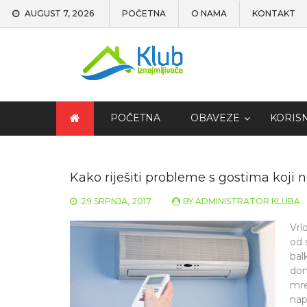
AUGUST 7, 2026
POČETNA
O NAMA
KONTAKT
POČETNA
OBAVEZE
KORIS
Kako riješiti probleme s gostima koji 
29 SRPNJA, 2017
BY
ADMINISTRATOR KLUBA
Vrl
od 
bal
dom
mre
nap