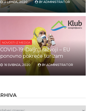
2 LIPNJA, 2020
BY
ADMINISTRATOR
NOVOSTI IZ MEDIJA
COVID-19: Daljnji razvoji – EU
ponovno pokreće turizam
16 SVIBNJA, 2020
BY
ADMINISTRATOR
RHIVA