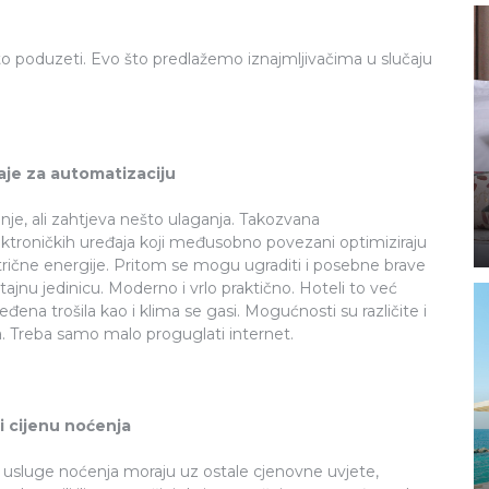
što poduzeti. Evo što predlažemo iznajmljivačima u slučaju
aje za automatizaciju
šenje, ali zahtjeva nešto ulaganja. Takozvana
ektroničkih uređaja koji međusobno povezani optimiziraju
ktrične energije. Pritom se mogu ugraditi i posebne brave
tajnu jedinicu. Moderno i vrlo praktično. Hoteli to već
eđena trošila kao i klima se gasi. Mogućnosti su različite i
a. Treba samo malo proguglati internet.
i cijenu noćenja
ne usluge noćenja moraju uz ostale cjenovne uvjete,