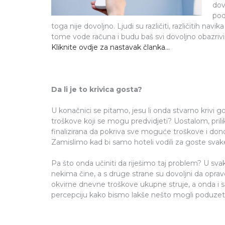
dov
pod
toga nije dovoljno. Ljudi su različiti, različitih navi
tome vode računa i budu baš svi dovoljno obazrivi
Kliknite ovdje za nastavak članka...
Da li je to krivica gosta?
U konačnici se pitamo, jesu li onda stvarno krivi g
troškove koji se mogu predvidjeti? Uostalom, prilik
finalizirana da pokriva sve moguće troškove i dono
Zamislimo kad bi samo hoteli vodili za goste sva
Pa što onda učiniti da riješimo taj problem? U sva
nekima čine, a s druge strane su dovoljni da oprav
okvirne dnevne troškove ukupne struje, a onda i 
percepciju kako bismo lakše nešto mogli poduzeti