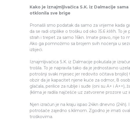
Kako je iznajmljivačica S.K. iz Dalmacije sama
otklonila sve brige
Pronašli smo podatak da samo za vrijeme kada gost
da se radi otpilike o trošku od oko
15.6 kWh.
To je 
strah i trepet za samo 16kn. Imate pravo, nije to mal
Ako ga pomnožimo sa brojem svih noćenja u sezo
izbjeći.
Iznajmljivačica S.K. iz Dalmacije pokušala je izraču
trošila. To je napravila tako da je jednostavno uze
potrošnji svaki mjesec jer redovito očitava brojilo)
obzir da je kapacitet njene kuće za odmor, 8 osoba. 
glačala, perilice za rublje i suđe (oni su A+ i A++)
(klima je radila najčešće uz zatvorene prozore uz i
Njen izračun je na kraju ispao 24kn dnevno (24h). 
potrošače zajedno s klimom. Zgodno je imati ov
troškovima.