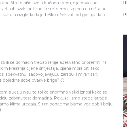
R
oljno što to piše sve u kućnom redu, nije dovoljno
sjetiti ih svaki put kad ih sretnemo, izgleda da ništa od
P
ka i kultura i izgleda da je teško očekivati od gostiju da o
.
osti ili se domaćin trebao ranije adekvatno pripremiti na
om kreiranja cijene smještaja, cijena mora biti tako
si adekvatnu, zadovoljavajuću zaradu. I miran san.
ke pojedine sobe ovakve brige? 🙂
kom slučaju nisu to toliko enormno veliki iznosi kako se
daju zabrinutost domaćina. Pokušali smo stoga istražiti
samo klima uređaja. S tim podacima bismo već dobili bolju
.