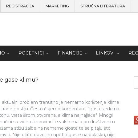
REGISTRACIJA
MARKETING
STRUČNA LITERATURA
NO
POČETNICI
FINANCIJE
LINKOVI
REG
ne gase klimu?
o aktualni problem trenutno je nemarno korištenje klime
strane gostiju. Često čujemo komentare: "gosti sjede na
konu, vrata širom otvorena, a klima na najjače". Mnogi
aćini su vidno iznervirani i svakih malo po društvenim
žama stižu žalbe na nemarne goste te se pitaju što
raviti. Nije očito dovoljno uputiti goste na dolasku, nije