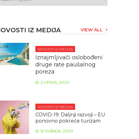
OVOSTI IZ MEDIJA
VIEW ALL
NOVOSTI IZ MEDIJA
Iznajmljivači oslobođeni
druge rate paušalnog
poreza
2 LIPNJA, 2020
NOVOSTI IZ MEDIJA
COVID-19: Daljnji razvoji – EU
ponovno pokreće turizam
16 SVIBNJA, 2020