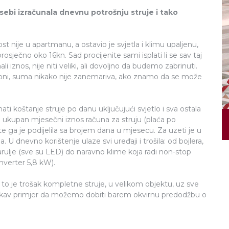
 sebi izračunala dnevnu potrošnju struje i tako
 nije u apartmanu, a ostavio je svjetla i klimu upaljenu,
prosječno oko 16kn. Sad procijenite sami isplati li se sav taj
i iznos, nije niti veliki, ali dovoljno da budemo zabrinuti.
ni, suma nikako nije zanemariva, ako znamo da se može
nati koštanje struje po danu uključujući svjetlo i sva ostala
la ukupan mjesečni iznos računa za struju (plaća po
 te ga je podijelila sa brojem dana u mjesecu. Za uzeti je u
U dnevno korištenje ulaze svi uređaji i trošila: od bojlera,
, žarulje (sve su LED) do naravno klime koja radi non-stop
nverter 5,8 kW).
I to je trošak kompletne struje, u velikom objektu, uz sve
akav primjer da možemo dobiti barem okvirnu predodžbu o