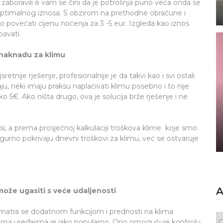
u zaboravili ili vam se čini da je potrošnja puno veća onda se
optimalnog iznosa. S obzirom na prethodne obračune i
vno povećati cijenu noćenja za 3 -5 eur. Izgleda kao iznos
pavati.
 naknadu za klimu
tnije rješenje, profesionalnije je da takvi kao i svi ostali
ju, neki imaju praksu naplaćivati klimu posebno i to nije
 5€. Ako ništa drugo, ova je solucija brže rješenje i ne
aksi, a prema prosječnoj kalkulaciji troškova klime koje smo
igurno pokrivaju dnevni troškovi za klimu, već se ostvaruje
A
može ugasiti s veće udaljenosti
 smatra se dodatnom funkcijom i prednosti na klima
 klima uređajima je jako popularno. Ono omogučuje kontrolu