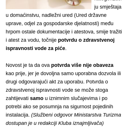
ju smještaja
u domaćinstvu, nadležni ured (Ured državne
uprave, odjel za gospodarske djelatnosti) među
hrpom ostale dokumentacije i atestova, smije tražiti
i atest za vodu, točnije
potvrdu o zdravstvenoj
ispravnosti vode za piće
.
Novost je ta da ova
potvrda više nije obaveza
kao prije, jer je dovoljna samo uporabna dozvola ili
drugi odgovarajući akt za uporabu. Potvrda o
zdravstvenoj ispravnosti vode se može stoga
zahtijevati
samo
u iznimnim slučajevima i po
potrebi ako se posumnja na sigurnost pojedinih
instalacija.
(Službeni odgovor Ministarstva Turizma
dostupan je u redakciji Kluba iznajmljivača)