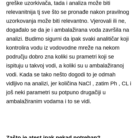
greške uzorkivača, tada i analiza može biti
relevanitnija tj sve što se pronađe nakon pravilnog
uzorkovanja može biti relevantno. Vjerovali ili ne,
događalo se da je i ambalažirana voda završila na
analizi. Budimo sigurni da ipak svaki analitičar koji
kontrolira vodu iz vodovodne mreže na nekom
području dobro zna koliki su prametri koji se
ispituju u takvoj vodi, a koliki su u ambalažiranoj
vodi. Kada se tako nešto dogodi to je odmah
vidljivo na analizi, jer količina NaCl , zatim Ph , CL i
još neki parametri su potpuno drugačiji u
ambalažiranim vodama i to se vidi.
Zašto je atest ipak nekad potreban?