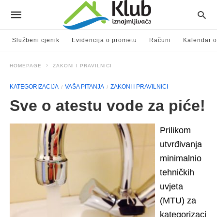
Službeni cjenik
Evidencija o prometu
Računi
Kalendar o
HOMEPAGE
ZAKONI I PRAVILNICI
KATEGORIZACIJA
VAŠA PITANJA
ZAKONI I PRAVILNICI
Sve o atestu vode za piće!
Prilikom
utvrđivanja
minimalnio
tehničkih
uvjeta
(MTU) za
kategorizaci