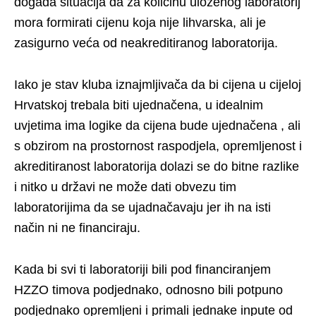
događa situacija da za količinu uloženog laboratorij
mora formirati cijenu koja nije lihvarska, ali je
zasigurno veća od neakreditiranog laboratorija.
Iako je stav kluba iznajmljivača da bi cijena u cijeloj
Hrvatskoj trebala biti ujednačena, u idealnim
uvjetima ima logike da cijena bude ujednačena , ali
s obzirom na prostornost raspodjela, opremljenost i
akreditiranost laboratorija dolazi se do bitne razlike
i nitko u državi ne može dati obvezu tim
laboratorijima da se ujadnačavaju jer ih na isti
način ni ne financiraju.
Kada bi svi ti laboratoriji bili pod financiranjem
HZZO timova podjednako, odnosno bili potpuno
podjednako opremljeni i primali jednake inpute od