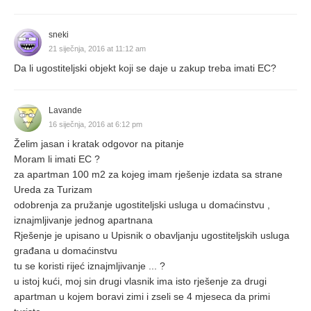
sneki
21 siječnja, 2016 at 11:12 am
Da li ugostiteljski objekt koji se daje u zakup treba imati EC?
Lavande
16 siječnja, 2016 at 6:12 pm
Želim jasan i kratak odgovor na pitanje
Moram li imati EC ?
za apartman 100 m2 za kojeg imam rješenje izdata sa strane
Ureda za Turizam
odobrenja za pružanje ugostiteljski usluga u domaćinstvu ,
iznajmljivanje jednog apartnana
Rješenje je upisano u Upisnik o obavljanju ugostiteljskih usluga
građana u domaćinstvu
tu se koristi rijeć iznajmljivanje ... ?
u istoj kući, moj sin drugi vlasnik ima isto rješenje za drugi
apartman u kojem boravi zimi i zseli se 4 mjeseca da primi