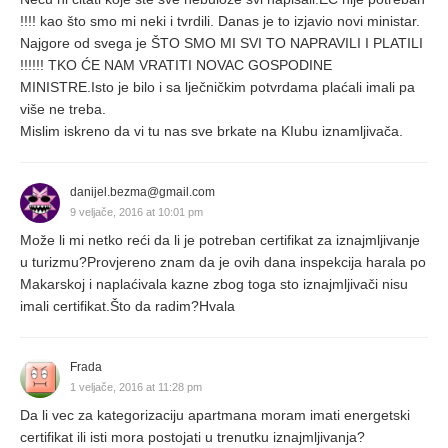
!!!! kao što smo mi neki i tvrdili. Danas je to izjavio novi ministar.
Najgore od svega je ŠTO SMO MI SVI TO NAPRAVILI I PLATILI
!!!!!! TKO ĆE NAM VRATITI NOVAC GOSPODINE
MINISTRE.Isto je bilo i sa lječničkim potvrdama plaćali imali pa
više ne treba.
Mislim iskreno da vi tu nas sve brkate na KIubu iznamljivača.
danijel.bezma@gmail.com
9 veljače, 2016 at 10:01 pm
Može li mi netko reći da li je potreban certifikat za iznajmljivanje
u turizmu?Provjereno znam da je ovih dana inspekcija harala po
Makarskoj i naplaćivala kazne zbog toga sto iznajmljivači nisu
imali certifikat.Što da radim?Hvala
Frada
1 veljače, 2016 at 11:28 pm
Da li vec za kategorizaciju apartmana moram imati energetski
certifikat ili isti mora postojati u trenutku iznajmljivanja?