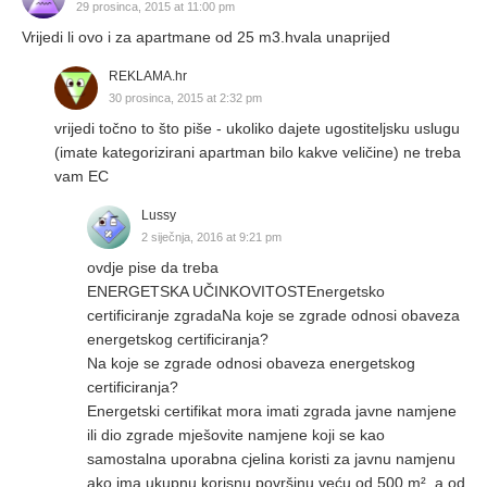
29 prosinca, 2015 at 11:00 pm
Vrijedi li ovo i za apartmane od 25 m3.hvala unaprijed
REKLAMA.hr
30 prosinca, 2015 at 2:32 pm
vrijedi točno to što piše - ukoliko dajete ugostiteljsku uslugu
(imate kategorizirani apartman bilo kakve veličine) ne treba
vam EC
Lussy
2 siječnja, 2016 at 9:21 pm
ovdje pise da treba
ENERGETSKA UČINKOVITOSTEnergetsko
certificiranje zgradaNa koje se zgrade odnosi obaveza
energetskog certificiranja?
Na koje se zgrade odnosi obaveza energetskog
certificiranja?
Energetski certifikat mora imati zgrada javne namjene
ili dio zgrade mješovite namjene koji se kao
samostalna uporabna cjelina koristi za javnu namjenu
ako ima ukupnu korisnu površinu veću od 500 m², a od