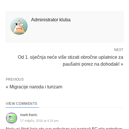
Administrator kluba
NEXT
Od 1. siječnja neće više stizati obročne uplatnice za
paušalni porez na dohodak! »
PREVIOUS
« Migracije naroda i turizam
VIEW COMMENTS
mark.franic
17 veljače, 2016 at 4:16 pm
Neću ni čitati koje ste sve nebuloze svi napisali.EC nije potreban