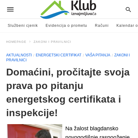
Službeni cjenik
Evidencija o prometu
Računi
Kalendar o
HOMEPAGE
ZAKONI I PRAVILNICI
AKTUALNOSTI
ENERGETSKI CERTIFIKAT
VAŠA PITANJA
ZAKONI I
PRAVILNICI
Domaćini, pročitajte svoja
prava po pitanju
energetskog certifikata i
inspekcije!
Na žalost blagdansko
novogodišnje raspooženje