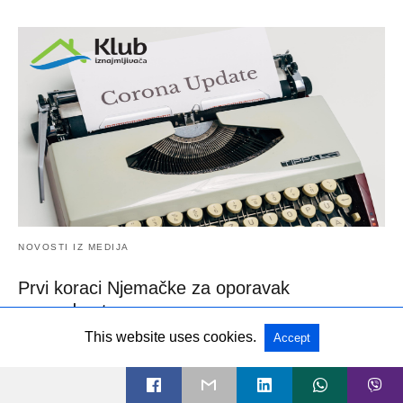
NOVOSTI IZ MEDIJA
Prvi koraci Njemačke za oporavak
gospodarstva
Njemačka - Bavarska ovog mjeseca planira oživljavanje turizma
This website uses cookies.
Accept
Savezna država Bavarska djelomično će se ponovno…
6 godina ago