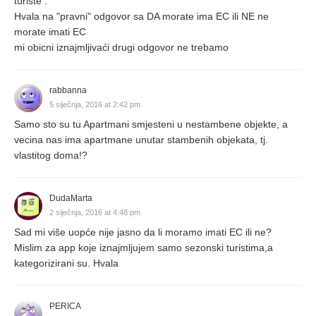
turiste .
Hvala na "pravni" odgovor sa DA morate ima EC ili NE ne
morate imati EC
mi obicni iznajmljivaći drugi odgovor ne trebamo
rabbanna
5 siječnja, 2016 at 2:42 pm
Samo sto su tu Apartmani smjesteni u nestambene objekte, a
vecina nas ima apartmane unutar stambenih objekata, tj.
vlastitog doma!?
DudaMarta
2 siječnja, 2016 at 4:48 pm
Sad mi više uopće nije jasno da li moramo imati EC ili ne?
Mislim za app koje iznajmljujem samo sezonski turistima,a
kategorizirani su. Hvala
PERICA