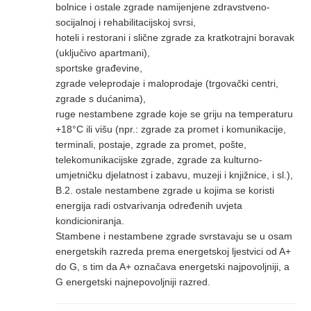
bolnice i ostale zgrade namijenjene zdravstveno-
socijalnoj i rehabilitacijskoj svrsi,
hoteli i restorani i slične zgrade za kratkotrajni boravak
(uključivo apartmani),
sportske građevine,
zgrade veleprodaje i maloprodaje (trgovački centri,
zgrade s dućanima),
ruge nestambene zgrade koje se griju na temperaturu
+18°C ili višu (npr.: zgrade za promet i komunikacije,
terminali, postaje, zgrade za promet, pošte,
telekomunikacijske zgrade, zgrade za kulturno-
umjetničku djelatnost i zabavu, muzeji i knjižnice, i sl.),
B.2. ostale nestambene zgrade u kojima se koristi
energija radi ostvarivanja određenih uvjeta
kondicioniranja.
Stambene i nestambene zgrade svrstavaju se u osam
energetskih razreda prema energetskoj ljestvici od A+
do G, s tim da A+ označava energetski najpovoljniji, a
G energetski najnepovoljniji razred.