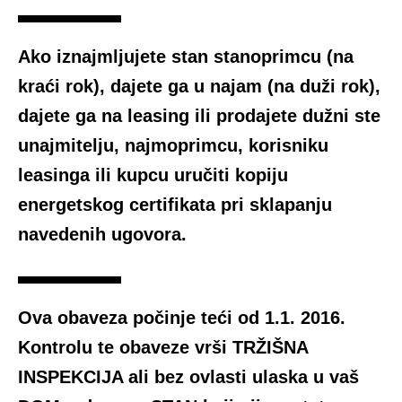
Ako iznajmljujete stan stanoprimcu (na
kraći rok), dajete ga u najam (na duži rok),
dajete ga na leasing ili prodajete dužni ste
unajmitelju, najmoprimcu, korisniku
leasinga ili kupcu uručiti kopiju
energetskog certifikata pri sklapanju
navedenih ugovora.
Ova obaveza počinje teći od 1.1. 2016.
Kontrolu te obaveze vrši TRŽIŠNA
INSPEKCIJA ali bez ovlasti ulaska u vaš