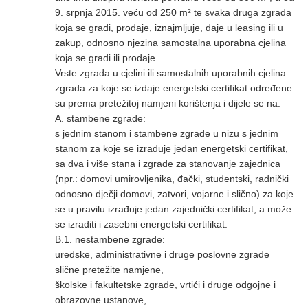
9. srpnja 2015. veću od 250 m² te svaka druga zgrada
koja se gradi, prodaje, iznajmljuje, daje u leasing ili u
zakup, odnosno njezina samostalna uporabna cjelina
koja se gradi ili prodaje.
Vrste zgrada u cjelini ili samostalnih uporabnih cjelina
zgrada za koje se izdaje energetski certifikat određene
su prema pretežitoj namjeni korištenja i dijele se na:
A. stambene zgrade:
s jednim stanom i stambene zgrade u nizu s jednim
stanom za koje se izrađuje jedan energetski certifikat,
sa dva i više stana i zgrade za stanovanje zajednica
(npr.: domovi umirovljenika, đački, studentski, radnički
odnosno dječji domovi, zatvori, vojarne i slično) za koje
se u pravilu izrađuje jedan zajednički certifikat, a može
se izraditi i zasebni energetski certifikat.
B.1. nestambene zgrade:
uredske, administrativne i druge poslovne zgrade
slične pretežite namjene,
školske i fakultetske zgrade, vrtići i druge odgojne i
obrazovne ustanove,