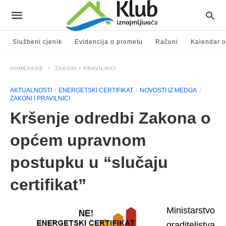
Službeni cjenik
Evidencija o prometu
Računi
Kalendar o
HOMEPAGE
ZAKONI I PRAVILNICI
AKTUALNOSTI
ENERGETSKI CERTIFIKAT
NOVOSTI IZ MEDIJA
ZAKONI I PRAVILNICI
Kršenje odredbi Zakona o
općem upravnom
postupku u “slučaju
certifikat”
Ministarstvo
graditeljstva