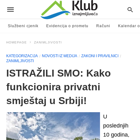
Službeni cjenik
Evidencija o prometu
Računi
Kalendar o
HOMEPAGE
ZANIMLJIVOSTI
KATEGORIZACIJA
NOVOSTI IZ MEDIJA
ZAKONI I PRAVILNICI
ZANIMLJIVOSTI
ISTRAŽILI SMO: Kako
funkcionira privatni
smještaj u Srbiji!
U
poslednjih
10 godina,