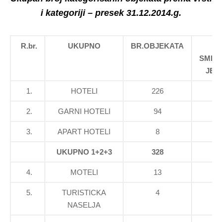
i kategoriji – presek
31.12.2014.
g.
R.
br.
UKUPNO
BR.OBJEKATA
B
SMES
JED
1.
HOTELI
226
14
2.
GARNI HOTELI
94
1
3.
APART HOTELI
8
3
UKUPNO
1+2+3
328
16
4.
MOTELI
13
3
5.
TURISTICKA
4
2
NASELJA