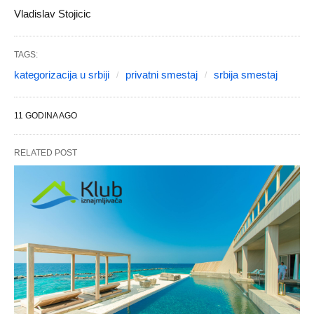
Vladislav Stojicic
TAGS:
kategorizacija u srbiji
privatni smestaj
srbija smestaj
11 GODINA AGO
RELATED POST