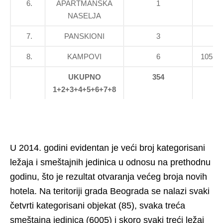
6.
APARTMANSKA
1
NASELJA
7.
PANSKIONI
3
8.
KAMPOVI
6
1055 
UKUPNO
354
17
1+2+3+4+5+6+7+8
U 2014. godini evidentan je veći broj kategorisani
ležaja i smeštajnih jedinica u odnosu na prethodnu
godinu, što je rezultat otvaranja većeg broja novih
hotela. Na teritoriji grada Beograda se nalazi svaki
četvrti kategorisani objekat (85), svaka treća
smeštajna jedinica (6005) i skoro svaki treći ležaj