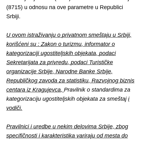
(8715) u odnosu na ove parametre u Republici
Srbiji.
U
ovom
istra
ž
ivanju
o
privatnom
sme
š
taju
u
Srbiji
,
kori
šć
eni
su :
Zakon
o
turizmu
,
informator
o
kategorizaciji
ugostiteljskih
objekata
,
podaci
Sekretarijata
za
privredu
,
podaci
Turisti
č
ke
organizacije
Srbije
,
Narodne
Banke
Srbije
,
Republi
č
kog
zavoda
za
statistiku
,
Razvojnog
biznis
centara
iz
Kragujevca
,
Pravilnik o standardima za
kategorizaciju ugostiteljskih objekata za smeštaj
i
vodi
č
i
.
Pravilnici i uredbe u nekim delovima Srbije, zbog
specifičnosti i karakteristika variraju od mesta do